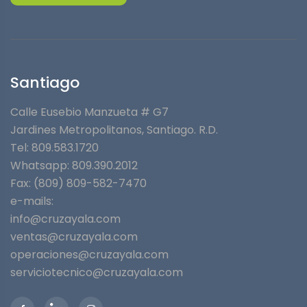
Santiago
Calle Eusebio Manzueta # G7
Jardines Metropolitanos⁣, Santiago. R.D.
Tel: 809.583.1720
Whatsapp:
809.390.2012
Fax: (809) 809-582-7470
e-mails:
info@cruzayala.com
ventas@cruzayala.com
operaciones@cruzayala.com
serviciotecnico@cruzayala.com