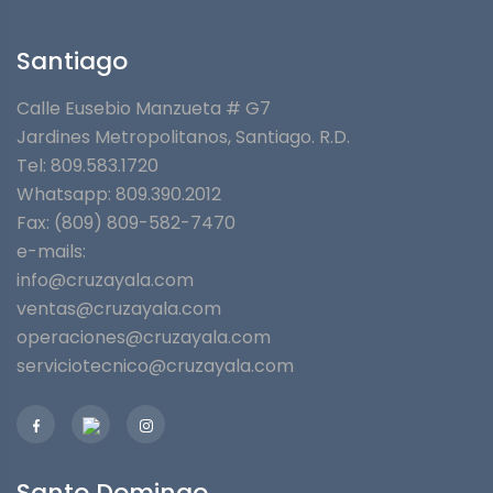
Santiago
Calle Eusebio Manzueta # G7
Jardines Metropolitanos⁣, Santiago. R.D.
Tel: 809.583.1720
Whatsapp:
809.390.2012
Fax: (809) 809-582-7470
e-mails:
info@cruzayala.com
ventas@cruzayala.com
operaciones@cruzayala.com
serviciotecnico@cruzayala.com
Santo Domingo