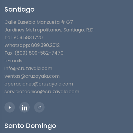
Santiago
Calle Eusebio Manzueta # G7
Jardines Metropolitanos⁣, Santiago. R.D.
Tel: 809.583.1720
Whatsapp:
809.390.2012
Fax: (809) 809-582-7470
e-mails:
info@cruzayala.com
ventas@cruzayala.com
operaciones@cruzayala.com
serviciotecnico@cruzayala.com
Santo Domingo