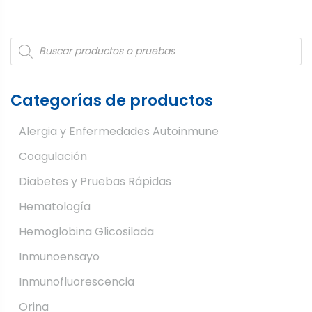
de
entradas
Products
search
Categorías de productos
Alergia y Enfermedades Autoinmune
Coagulación
Diabetes y Pruebas Rápidas
Hematología
Hemoglobina Glicosilada
Inmunoensayo
Inmunofluorescencia
Orina