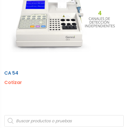
CA 54
Cotizar
Products
search