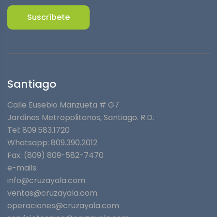
Suscríbete
Santiago
Calle Eusebio Manzueta # G7
Jardines Metropolitanos⁣, Santiago. R.D.
Tel: 809.583.1720
Whatsapp:
809.390.2012
Fax: (809) 809-582-7470
e-mails:
info@cruzayala.com
ventas@cruzayala.com
operaciones@cruzayala.com