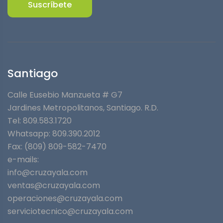
Suscríbete
Santiago
Calle Eusebio Manzueta # G7
Jardines Metropolitanos⁣, Santiago. R.D.
Tel: 809.583.1720
Whatsapp:
809.390.2012
Fax: (809) 809-582-7470
e-mails:
info@cruzayala.com
ventas@cruzayala.com
operaciones@cruzayala.com
serviciotecnico@cruzayala.com