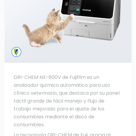
DRI-CHEM NX-600V de Fujifilm es un
analizador químico automático para uso
clínico veterinario, que destaca por su panel
táctil grande de fácil manejo y flujo de
trabajo mejorado para el ajuste de los
consumibles mediante el disco de
consumibles.
La tecnología DRI-CHEM de Fuji, gracia al