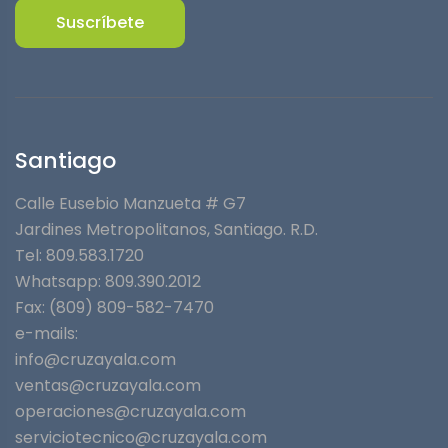
Suscríbete
Santiago
Calle Eusebio Manzueta # G7
Jardines Metropolitanos⁣, Santiago. R.D.
Tel: 809.583.1720
Whatsapp:
809.390.2012
Fax: (809) 809-582-7470
e-mails:
info@cruzayala.com
ventas@cruzayala.com
operaciones@cruzayala.com
serviciotecnico@cruzayala.com