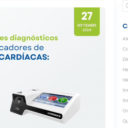
Pr
se
27
C
SEPTIEMBRE
2024
Al
Co
Di
He
He
I
In
Or
Qu