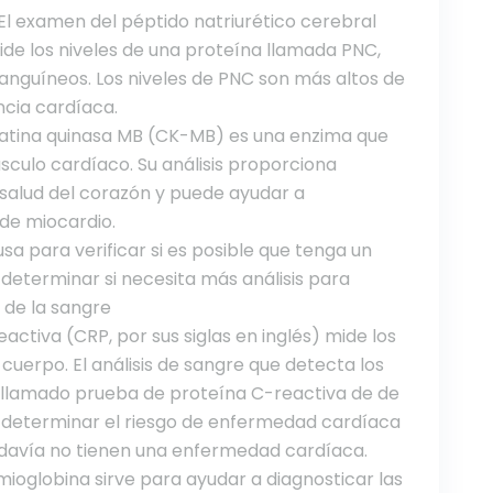
 El examen del péptido natriurético cerebral
de los niveles de una proteína llamada PNC,
sanguíneos. Los niveles de PNC son más altos de
ncia cardíaca.
reatina quinasa MB (CK-MB) es una enzima que
culo cardíaco. Su análisis proporciona
salud del corazón y puede ayudar a
de miocardio.
sa para verificar si es posible que tenga un
determinar si necesita más análisis para
 de la sangre
eactiva (CRP, por sus siglas en inglés) mide los
 cuerpo. El análisis de sangre que detecta los
s llamado prueba de proteína C-reactiva de de
ra determinar el riesgo de enfermedad cardíaca
davía no tienen una enfermedad cardíaca.
ioglobina sirve para ayudar a diagnosticar las