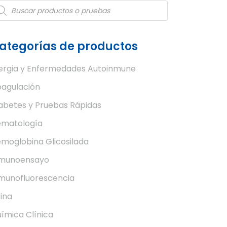
oducts
arch
ategorías de productos
ergia y Enfermedades Autoinmune
agulación
abetes y Pruebas Rápidas
matología
moglobina Glicosilada
nmunoensayo
munofluorescencia
ina
ímica Clínica