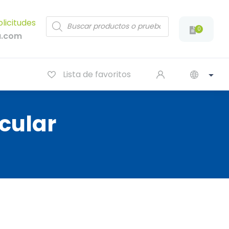
Products
olicitudes
search
0
a.com
Lista de favoritos
cular