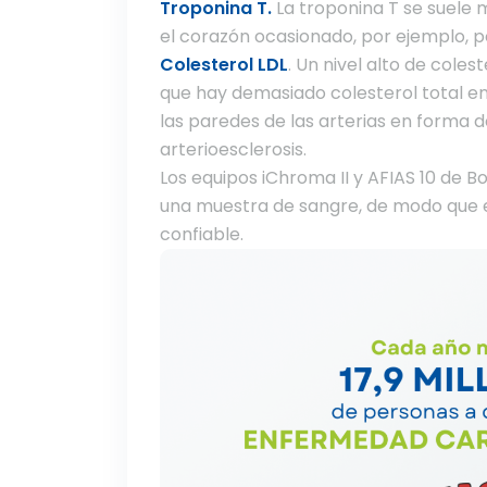
Troponina T.
La troponina T se suele m
el corazón ocasionado, por ejemplo, po
Colesterol LDL
. Un nivel alto de coles
que hay demasiado colesterol total en
las paredes de las arterias en forma 
arterioesclerosis.
Los equipos iChroma II y AFIAS 10 de 
una muestra de sangre, de modo que e
confiable.