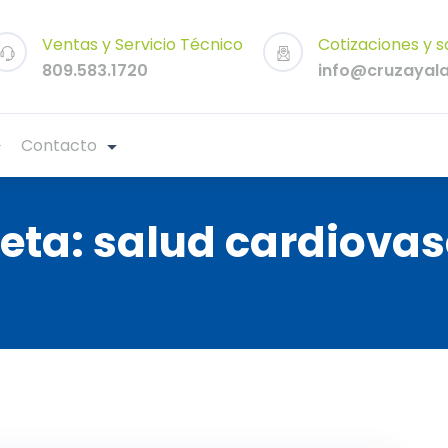
Ventas y Servicio Técnico
Cotizaciones y s
809.583.1720
info@cruzayal
Contacto
ueta:
salud cardiovas