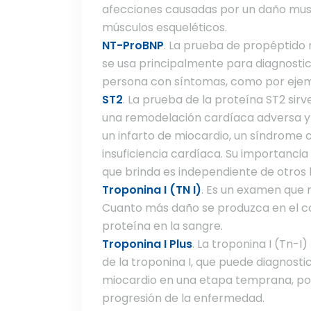
afecciones causadas por un daño musc
músculos esqueléticos.
NT-ProBNP
. La prueba de propéptido
se usa principalmente para diagnostic
persona con síntomas, como por ejempl
ST2
. La prueba de la proteína ST2 sirv
una remodelación cardíaca adversa y f
un infarto de miocardio, un síndrome
insuficiencia cardíaca. Su importancia
que brinda es independiente de otros 
Troponina I (TN I)
. Es un examen que m
Cuanto más daño se produzca en el co
proteína en la sangre.
Troponina I Plus
. La troponina I (Tn-I
de la troponina I, que puede diagnostic
miocardio en una etapa temprana, por
progresión de la enfermedad.