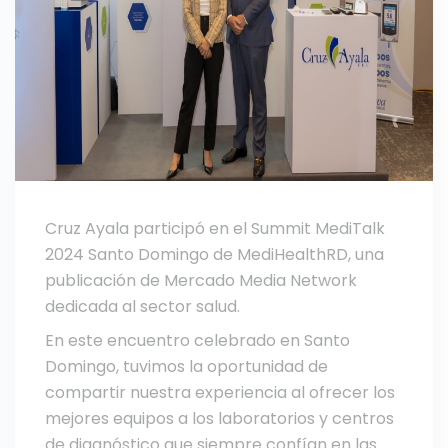
Cruz Ayala participó en el Summit MediTalk
2024 Santo Domingo de MediHealthRD, una
publicación de Mercado Media Network
dedicada al sector salud.
En este encuentro celebrado en Santo
Domingo, tuvimos la oportunidad de
compartir nuestra experiencia al ofrecer los
mejores equipos a los laboratorios y centros
de diagnóstico que siempre confían en las