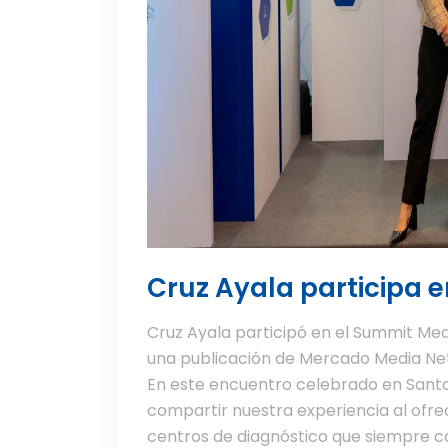
Cruz Ayala participa 
Cruz Ayala participó en el Summit Me
una publicación de Mercado Media Net
En este encuentro celebrado en Santo
compartir nuestra experiencia al ofrec
centros de diagnóstico que siempre c