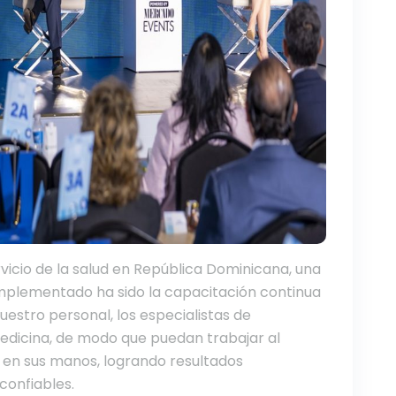
vicio de la salud en República Dominicana, una
mplementado ha sido la capacitación continua
estro personal, los especialistas de
 medicina, de modo que puedan trabajar al
en sus manos, logrando resultados
confiables.