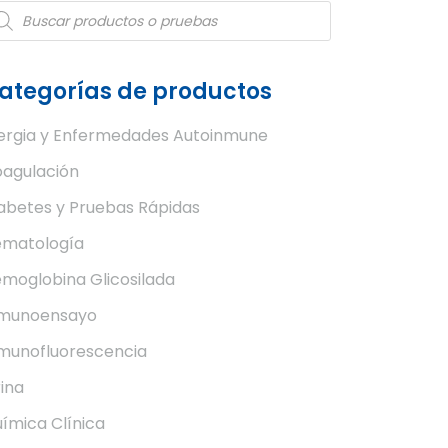
oducts
arch
ategorías de productos
ergia y Enfermedades Autoinmune
agulación
abetes y Pruebas Rápidas
matología
moglobina Glicosilada
nmunoensayo
munofluorescencia
ina
ímica Clínica