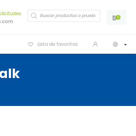
Products
olicitudes
search
0
a.com
Lista de favoritos
alk