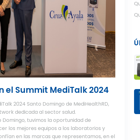
Qu
Qu
Ú
en el Summit MediTalk 2024
diTalk 2024 Santo Domingo de MediHealthRD,
work dedicada al sector salud.
 Domingo, tuvimos la oportunidad de
er los mejores equipos a los laboratorios y
onfían en las marcas que representamos, en el