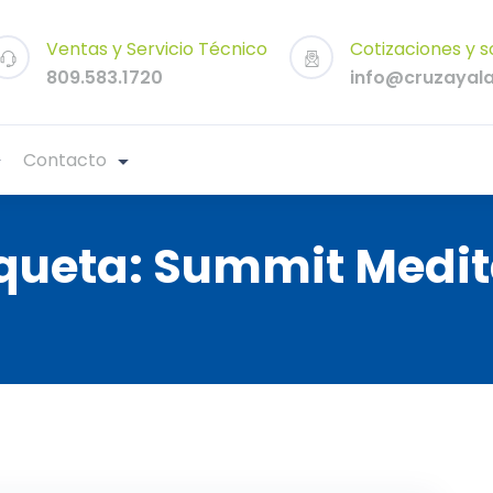
Ventas y Servicio Técnico
Cotizaciones y s
809.583.1720
info@cruzayal
Contacto
iqueta:
Summit Medit