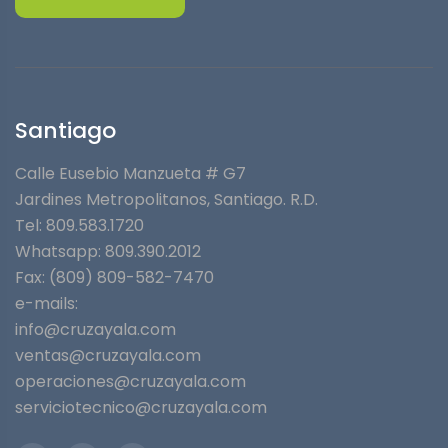
Santiago
Calle Eusebio Manzueta # G7
Jardines Metropolitanos⁣, Santiago. R.D.
Tel: 809.583.1720
Whatsapp:
809.390.2012
Fax: (809) 809-582-7470
e-mails:
info@cruzayala.com
ventas@cruzayala.com
operaciones@cruzayala.com
serviciotecnico@cruzayala.com