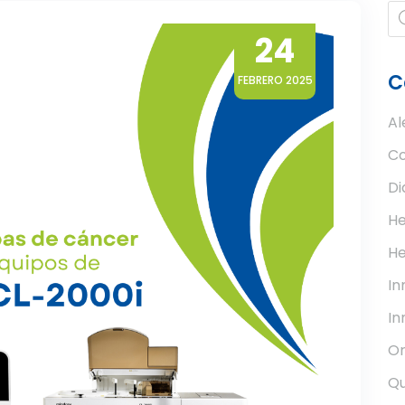
Pr
se
24
C
FEBRERO 2025
Al
Co
Di
He
He
I
In
Or
Qu