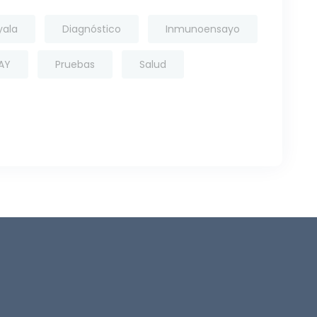
yala
Diagnóstico
Inmunoensayo
AY
Pruebas
Salud