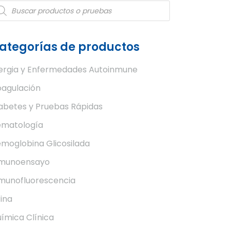
oducts
arch
ategorías de productos
ergia y Enfermedades Autoinmune
agulación
abetes y Pruebas Rápidas
matología
moglobina Glicosilada
nmunoensayo
munofluorescencia
ina
ímica Clínica