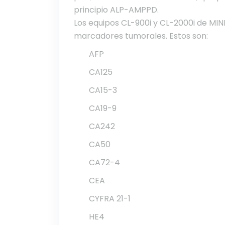
principio ALP-AMPPD.
Los equipos CL-900i y CL-2000i de MIN
marcadores tumorales. Estos son:
AFP
CA125
CA15-3
CA19-9
CA242
CA50
CA72-4
CEA
CYFRA 21-1
HE4