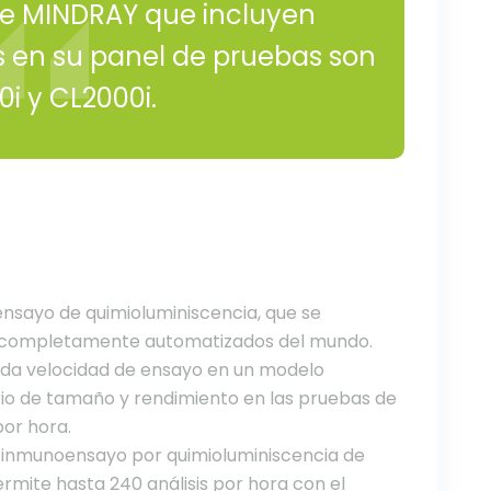
de MINDRAY que incluyen
 en su panel de pruebas son
i y CL2000i.
ensayo de quimioluminiscencia, que se
y completamente automatizados del mundo.
ida velocidad de ensayo en un modelo
rio de tamaño y rendimiento en las pruebas de
or hora.
e inmunoensayo por quimioluminiscencia de
rmite hasta 240 análisis por hora con el