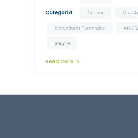
Categoría
Cáncer
Cruz A
Marcadores Tumorales
MINDR
Sangre
Read More