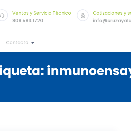
Ventas y Servicio Técnico
Cotizaciones y s
809.583.1720
info@cruzayal
Contacto
tiqueta:
inmunoensa