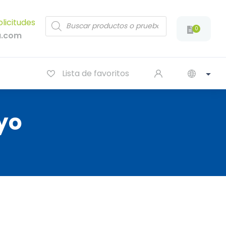
Products
olicitudes
search
0
a.com
Lista de favoritos
yo