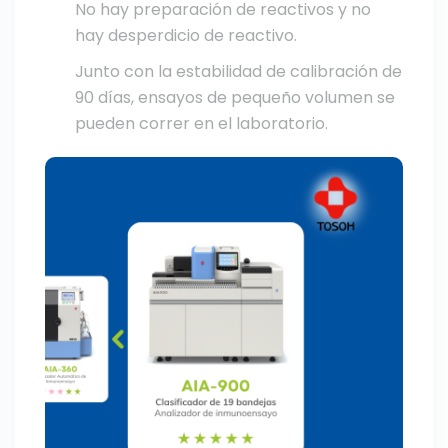
No hay preparación de reactivos y no
hay desperdicio de reactivo.
Junto con la estabilidad de calibración de
90 días, ensayos de pequeño volumen se
pueden correr en el laboratorio.