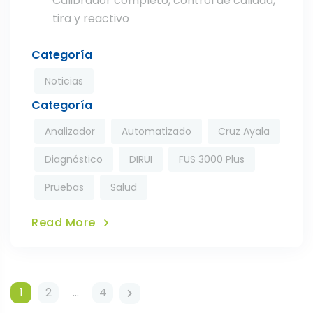
Calibrador completo, control de calidad,
tira y reactivo
Categoría
Noticias
Categoría
Analizador
Automatizado
Cruz Ayala
Diagnóstico
DIRUI
FUS 3000 Plus
Pruebas
Salud
Read More
Navegación
1
2
…
4