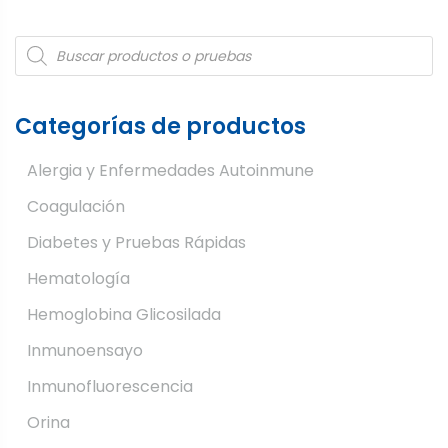
de
entradas
Products
search
Categorías de productos
Alergia y Enfermedades Autoinmune
Coagulación
Diabetes y Pruebas Rápidas
Hematología
Hemoglobina Glicosilada
Inmunoensayo
Inmunofluorescencia
Orina