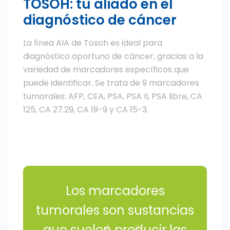
TOSOH: tu aliado en el
diagnóstico de cáncer
La línea AIA de Tosoh es ideal para
diagnóstico oportuno de cáncer, gracias a la
variedad de marcadores específicos que
puede identificar. Se trata de 9 marcadores
tumorales: AFP, CEA, PSA, PSA II, PSA libre, CA
125, CA 27.29, CA 19-9 y CA 15-3.
Los marcadores
tumorales son sustancias
que suelen producir las