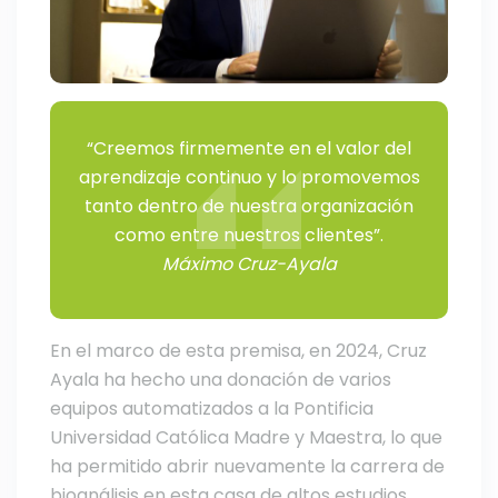
“Creemos firmemente en el valor del
aprendizaje continuo y lo promovemos
tanto dentro de nuestra organización
como entre nuestros clientes”.
Máximo Cruz-Ayala
En el marco de esta premisa, en 2024, Cruz
Ayala ha hecho una donación de varios
equipos automatizados a la Pontificia
Universidad Católica Madre y Maestra, lo que
ha permitido abrir nuevamente la carrera de
bioanálisis en esta casa de altos estudios.