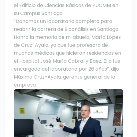
el Edificio de Ciencias Básicas de PUCMM en
su Campus Santiago.
“Donamos un laboratorio completo para
reabrir la carrera de Bioanálisis en Santiago.
Honra la memoria de mi abuela, María López
de Cruz-Ayala, ya que fue profesora de
muchos médicos que hicieron residencias en
el Hospital José María Cabral y Báez. Ella fue
encargada del laboratorio por 26 años”, dijo
Máximo Cruz-Ayala, gerente general de la
empresa.