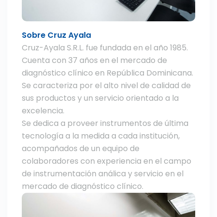
Sobre Cruz Ayala
Cruz-Ayala S.R.L. fue fundada en el año 1985.
Cuenta con 37 años en el mercado de
diagnóstico clínico en República Dominicana.
Se caracteriza por el alto nivel de calidad de
sus productos y un servicio orientado a la
excelencia.
Se dedica a proveer instrumentos de última
tecnología a la medida a cada institución,
acompañados de un equipo de
colaboradores con experiencia en el campo
de instrumentación análica y servicio en el
mercado de diagnóstico clínico.