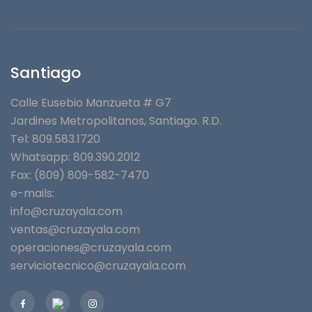
Santiago
Calle Eusebio Manzueta # G7
Jardines Metropolitanos⁣, Santiago. R.D.
Tel: 809.583.1720
Whatsapp:
809.390.2012
Fax: (809) 809-582-7470
e-mails:
info@cruzayala.com
ventas@cruzayala.com
operaciones@cruzayala.com
serviciotecnico@cruzayala.com