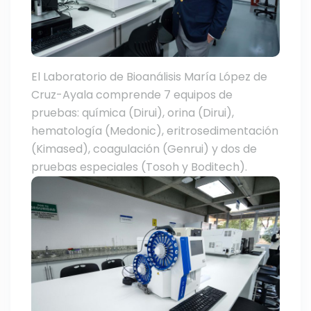
El Laboratorio de Bioanálisis María López de
Cruz-Ayala comprende 7 equipos de
pruebas: química (Dirui), orina (Dirui),
hematología (Medonic), eritrosedimentación
(Kimased), coagulación (Genrui) y dos de
pruebas especiales (Tosoh y Boditech).