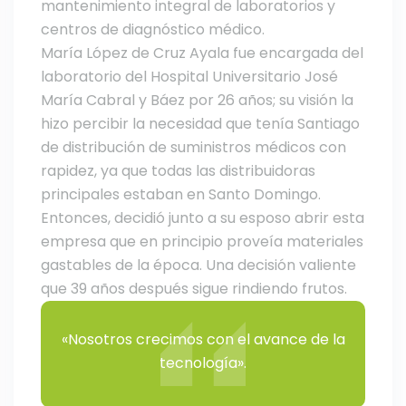
mantenimiento integral de laboratorios y
centros de diagnóstico médico.
María López de Cruz Ayala fue encargada del
laboratorio del Hospital Universitario José
María Cabral y Báez por 26 años; su visión la
hizo percibir la necesidad que tenía Santiago
de distribución de suministros médicos con
rapidez, ya que todas las distribuidoras
principales estaban en Santo Domingo.
Entonces, decidió junto a su esposo abrir esta
empresa que en principio proveía materiales
gastables de la época. Una decisión valiente
que 39 años después sigue rindiendo frutos.
«Nosotros crecimos con el avance de la
tecnología».