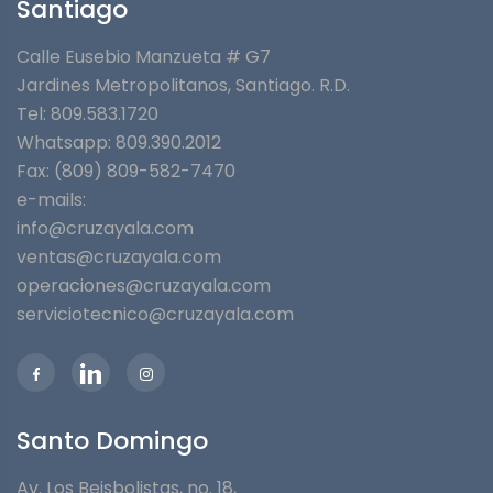
Santiago
Calle Eusebio Manzueta # G7
Jardines Metropolitanos⁣, Santiago. R.D.
Tel: 809.583.1720
Whatsapp:
809.390.2012
Fax: (809) 809-582-7470
e-mails:
info@cruzayala.com
ventas@cruzayala.com
operaciones@cruzayala.com
serviciotecnico@cruzayala.com
Santo Domingo
Av. Los Beisbolistas, no. 18,