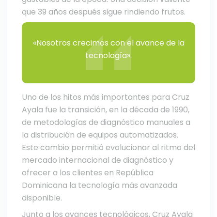
que 39 años después sigue rindiendo frutos.
«Nosotros crecimos con el avance de la
tecnología».
Uno de los hitos más importantes para Cruz
Ayala fue la transición, en la década de 1990,
de metodologías de diagnóstico manuales a
la distribución de equipos automatizados.
Este cambio permitió evolucionar al ritmo del
mercado internacional de diagnóstico y
ofrecer a los clientes en República
Dominicana la tecnología más avanzada
disponible.
Junto a los avances tecnológicos, Cruz Ayala