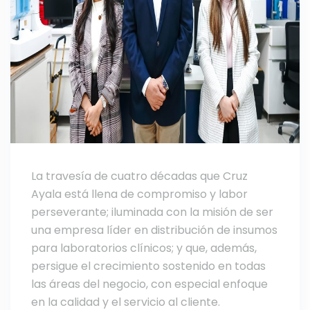
La travesía de cuatro décadas que Cruz
Ayala está llena de compromiso y labor
perseverante; iluminada con la misión de ser
una empresa líder en distribución de insumos
para laboratorios clínicos; y que, además,
persigue el crecimiento sostenido en todas
las áreas del negocio, con especial enfoque
en la calidad y el servicio al cliente.