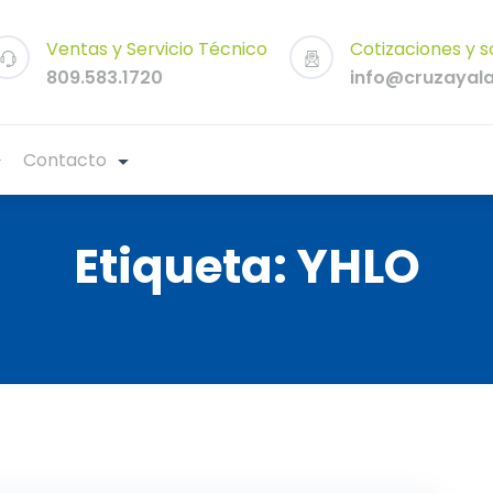
Ventas y Servicio Técnico
Cotizaciones y s
809.583.1720
info@cruzayal
Contacto
Etiqueta:
YHLO