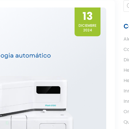
Pr
se
13
C
DICIEMBRE
2024
Al
Co
Di
He
He
I
In
Or
Qu