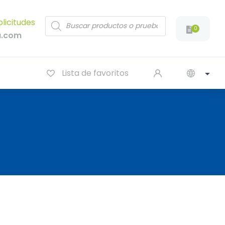
Products
olicitudes
search
0
a.com
Lista de favoritos