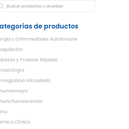
oducts
arch
ategorías de productos
ergia y Enfermedades Autoinmune
agulación
abetes y Pruebas Rápidas
matología
moglobina Glicosilada
nmunoensayo
munofluorescencia
ina
ímica Clínica