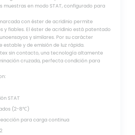
las muestras en modo STAT, configurado para
 marcada con éster de acridinio permite
y fiables. El éster de acridinio está patentado
noensayos y similares. Por su carácter
 estable y de emisión de luz rápida.
rtex sin contacto, una tecnología altamente
aminación cruzada, perfecta condición para
on:
ción STAT
erados (2-8℃)
reacción para carga continua
M2