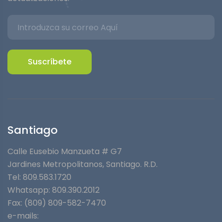
Suscríbete
Santiago
Calle Eusebio Manzueta # G7
Jardines Metropolitanos⁣, Santiago. R.D.
Tel: 809.583.1720
Whatsapp:
809.390.2012
Fax: (809) 809-582-7470
e-mails: