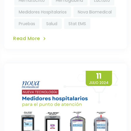
Hematocrito
Hemoglobina
Lactato
Medidores Hospitalarios
Nova Biomedical
Pruebas
Salud
Stat EMS
Read More
11
JULIO 2024