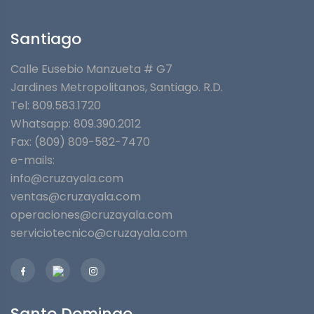
Santiago
Calle Eusebio Manzueta # G7
Jardines Metropolitanos⁣, Santiago. R.D.
Tel: 809.583.1720
Whatsapp:
809.390.2012
Fax: (809) 809-582-7470
e-mails:
info@cruzayala.com
ventas@cruzayala.com
operaciones@cruzayala.com
serviciotecnico@cruzayala.com
Santo Domingo